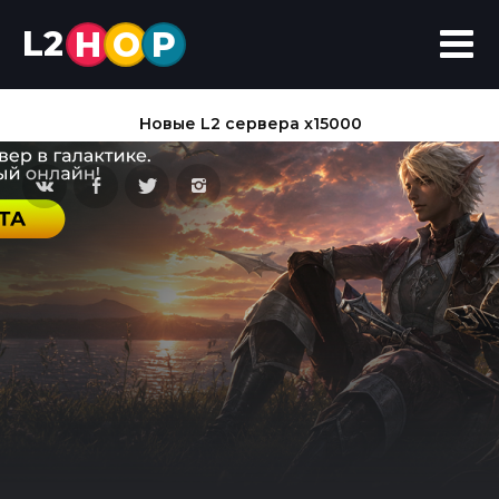
L2
H
O
P
Новые L2 сервера x15000