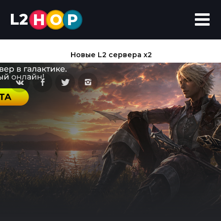
L2
H
O
P
Новые L2 сервера x2