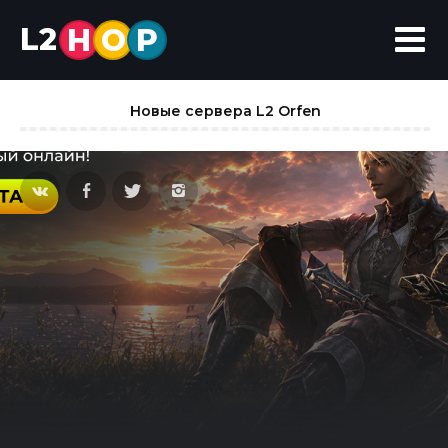
L2
H
O
P
Новые сервера L2 Orfen