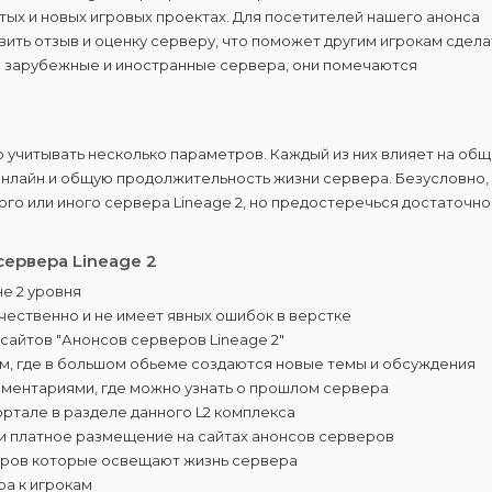
ых и новых игровых проектах. Для посетителей нашего анонса
вить отзыв и оценку серверу, что поможет другим игрокам сдела
ы зарубежные и иностранные сервера, они помечаются
 учитывать несколько параметров. Каждый из них влияет на общ
 онлайн и общую продолжительность жизни сервера. Безусловно,
ого или иного сервера Lineage 2, но предостеречься достаточно
ервера Lineage 2
е 2 уровня
чественно и не имеет явных ошибок в верстке
сайтов "Анонсов серверов Lineage 2"
м, где в большом обьеме создаются новые темы и обсуждения
мментариями, где можно узнать о прошлом сервера
ртале в разделе данного L2 комплекса
 и платное размещение на сайтах анонсов серверов
еров которые освещают жизнь сервера
а к игрокам