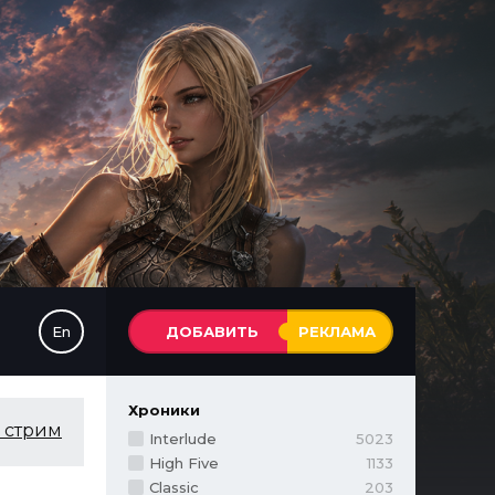
En
ДОБАВИТЬ
РЕКЛАМА
Хроники
 стрим
Interlude
5023
High Five
1133
Classic
203