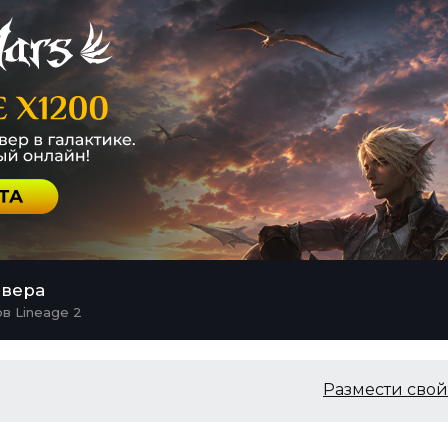
рвера
в Lineage 2
Размести свой