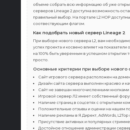
объеме собрать всю информацию об уже открыт
серверов Lineage 2 доступна возможность оста
правильный выбор. На портале L2 HOP доступн
соотвествующим флагом.
Как подобрать новый сервер Lineage 2
При выборе нового сервера L2, вам необходимо
успех проекта и косвено влияет на показатели
на 100% быть уверенным в успешном открытии т
просто.
Основные критерии при выборе нового с
Сайт игрового сервера расположен на домен
Дизайн сайта сервера выполнен красиво и ка
Сайт не завешан многочисленными кнопками 
Игровой сервер Л2 имеет собственный фору
Наличие страниц в соцсетях с открытыми ко
Положительные отзывы и оценки на нашем по
Наличие рекламы в Я.Директ, AdWords, L2Top
Присутствие активных и популярных стримм
Достойное отношение администрации сервер