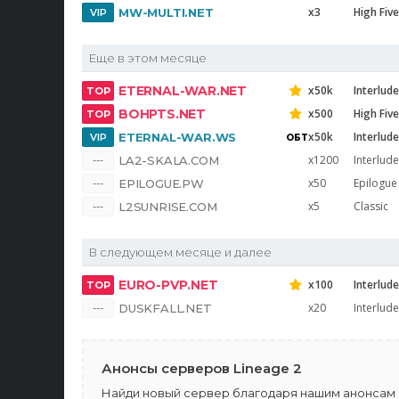
x3
High Five
MW-MULTI.NET
Еще в этом месяце
ETERNAL-WAR.NET
x50k
Interlud
BOHPTS.NET
x500
High Five
x50k
Interlud
ETERNAL-WAR.WS
x1200
Interlude
LA2-SKALA.COM
x50
Epilogue
EPILOGUE.PW
x5
Classic
L2SUNRISE.COM
В следующем месяце и далее
EURO-PVP.NET
x100
Interlude
x20
Interlude
DUSKFALL.NET
Анонсы серверов Lineage 2
Найди новый сервер благодаря нашим анонсам н