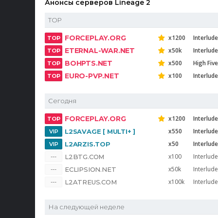
Анонсы серверов Lineage 2
TOP
FORCEPLAY.ORG
x1200
Interlude
ETERNAL-WAR.NET
x50k
Interlud
BOHPTS.NET
x500
High Five
EURO-PVP.NET
x100
Interlude
Сегодня
FORCEPLAY.ORG
x1200
Interlude
x550
Interlud
L2SAVAGE [ MULTI+ ]
x50
Interlude
L2ARZIS.TOP
x100
Interlude
L2BTG.COM
x50k
Interlud
ECLIPSION.NET
x100k
Interlude
L2ATREUS.COM
На следующей неделе