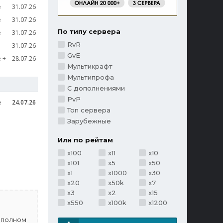
e
31.07.26
e
31.07.26
По типу сервера
e
31.07.26
RvR
31.07.26
GvE
e
28.07.26
Мультикрафт
Мультипрофа
С дополнениями
PvP
e
24.07.26
Топ сервера
Зарубежные
Или по рейтам
x100
x11
x10
x101
x5
x50
x1
x1000
x30
x20
x50k
x7
x3
x2
x15
x550
x100k
x1200
 полном