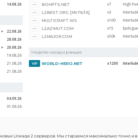
14.08.26
x7
High Fiv
BOHPTS.NET
x3
Interlud
L2BEST.ORG [МУЛЬТА]
x100
Interlud
MULTICRAFT.WS
x15
Epilogue
L2AZIMUT.COM
e
22.08.26
x50k
Interlud
L2MAJOR.COM
28.08.26
e
20.08.26
Неделю назад и раньше
19.08.26
21.08.26
x1200
Interlud
WORLD-HERO.NET
21.08.26
04.09.26
01.09.26
овых Lineage 2 серверов. Мы стараемся максимально точно и в