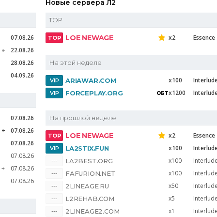
Новые сервера Л2
TOP
07.08.26
LOE NEWAGE
x2
Essence
e
22.08.26
28.08.26
На этой неделе
04.09.26
x100
Interlud
ARIAWAR.COM
x1200
Interlud
FORCEPLAY.ORG
07.08.26
На прошлой неделе
e
07.08.26
LOE NEWAGE
x2
Essence
07.08.26
x100
Interlud
LA2STIX.FUN
07.08.26
x100
Interlud
LA2BEST.ORG
e
07.08.26
x100
Interlud
FAFURION.NET
07.08.26
x50
Interlud
2LINEAGE.RU
x5
Interlud
L2REHAB.COM
x1
Interlud
2LINEAGE2.COM