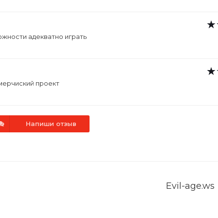
жности адекватно играть
омерчиский проект
Напиши отзыв
Evil-age.ws