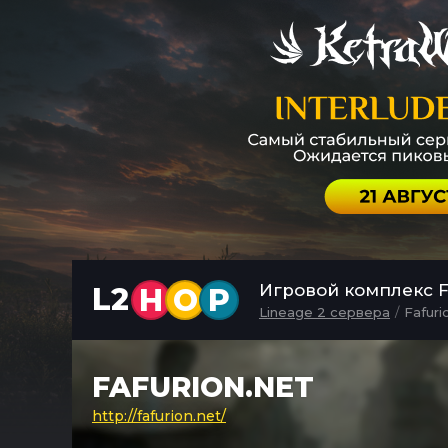
Игровой комплекс Fa
L2
H
O
P
Lineage 2 сервера
Fafuri
FAFURION.NET
http://fafurion.net/