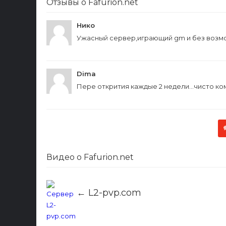
Отзывы о Fafurion.net
Нико
Ужасный сервер,играющий gm и без возмо
Dima
Пере открития каждые 2 недели...чисто к
Видео о Fafurion.net
← L2-pvp.com