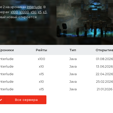
e 2 на хрониках
Interlude
. В
верах:
x100
,
x1000
,
x50
,
x5
,
x3
,
амый новый откроется
Хроники
Рейты
Тип
Открыти
Interlude
x100
Java
01.08.2026
Interlude
x10
Java
13.06.2026
Interlude
x15
Java
22.04.2026
Interlude
x10
Java
25.02.2026
Interlude
x15
Java
21.01.2026
Все сервера