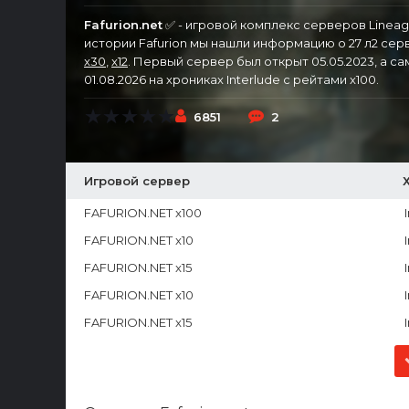
Fafurion.net
✅ - игровой комплекс серверов Lineag
истории Fafurion мы нашли информацию о 27 л2 сер
x30
,
x12
. Первый сервер был открыт 05.05.2023, а с
01.08.2026 на хрониках Interlude с рейтами x100.
6851
2
Игровой сервер
FAFURION.NET x100
FAFURION.NET x10
FAFURION.NET x15
FAFURION.NET x10
FAFURION.NET x15