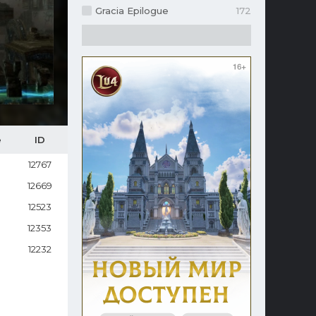
Gracia Epilogue
172
е
ID
12767
12669
12523
12353
12232