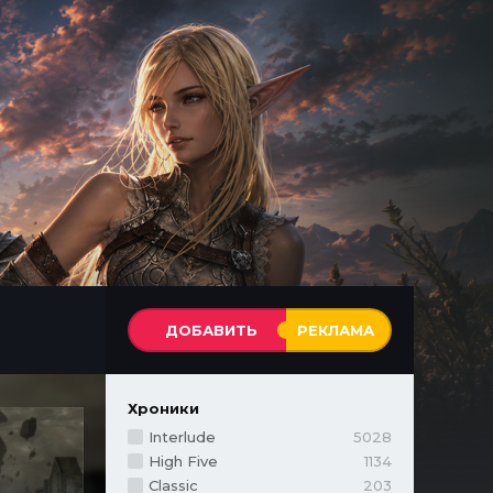
ДОБАВИТЬ
РЕКЛАМА
Хроники
Interlude
5028
High Five
1134
Classic
203