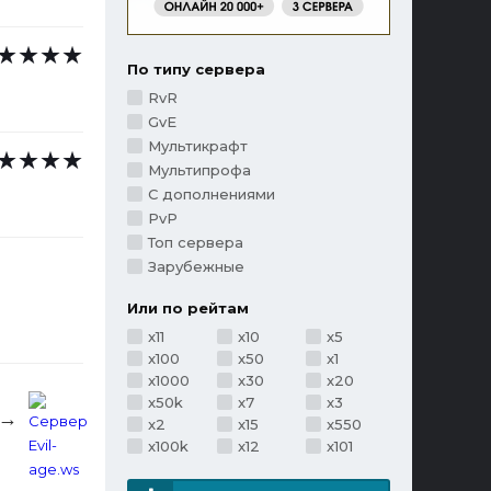
По типу сервера
RvR
GvE
Мультикрафт
Мультипрофа
С дополнениями
PvP
Топ сервера
Зарубежные
Или по рейтам
x11
x10
x5
x100
x50
x1
x1000
x30
x20
x50k
x7
x3
 →
x2
x15
x550
x100k
x12
x101