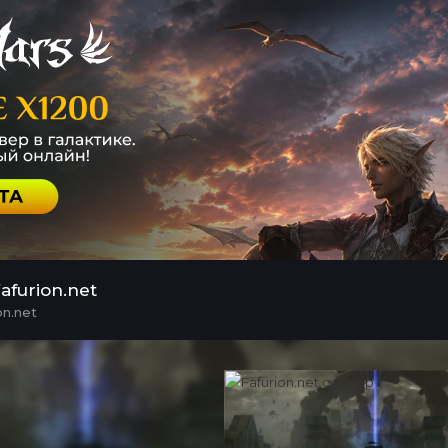
furion.net
on.net