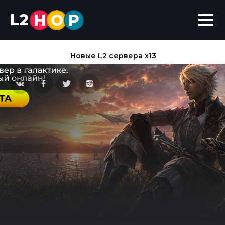
L2
H
O
P
Новые L2 сервера x13