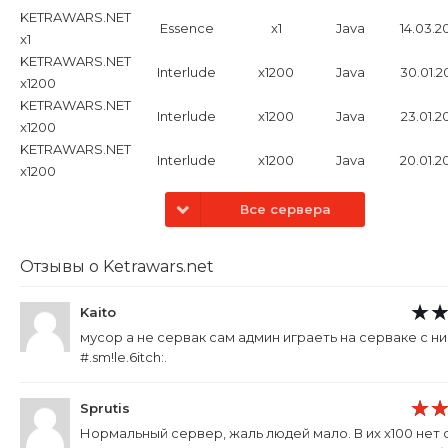
хрониках Essence с
KETRAWARS.NET
рейтами x1.
Essence
x1
Java
14.03.2
x1
KETRAWARS.NET
Interlude
x1200
Java
30.01.2
x1200
KETRAWARS.NET
Interlude
x1200
Java
23.01.2
x1200
KETRAWARS.NET
Interlude
x1200
Java
20.01.2
x1200
Все сервера
Отзывы о Ketrawars.net
Kaito
мусор а не сервак сам админ играеть на серваке с ни
#.sm!le.6itch:.
Sprutis
Нормальный сервер, жаль людей мало. В их х100 нет 