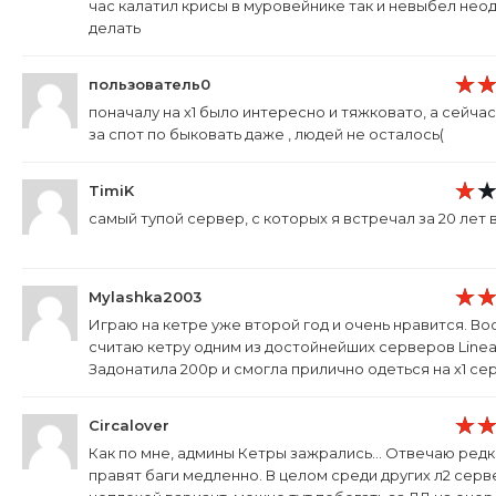
час калатил крисы в муровейнике так и невыбел нео
делать
пользователь0
поначалу на х1 было интересно и тяжковато, а сейчас
за спот по быковать даже , людей не осталось(
TimiK
самый тупой сервер, с которых я встречал за 20 лет 
Mylashka2003
Играю на кетре уже второй год и очень нравится. В
считаю кетру одним из достойнейших серверов Linea
Задонатила 200р и смогла прилично одеться на х1 се
Circalover
Как по мне, админы Кетры зажрались... Отвечаю редк
правят баги медленно. В целом среди других л2 сер