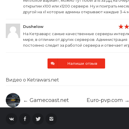
неплохой вариант, можно тут побегать за ДД на оче
открытии х100 или х1200 сервере. Ну и поиграть месяц
другой на х1 которые админы открывают каждые 3-4 
Dushelow
На Кетраварс самые качественные серверы интерл
мире, в отличии от других серверов. Администрация
постоянно следит за работой сервера и отвечает иг
Напиши отзыв
Видео о Ketrawars.net
← Gamecoast.net
Euro-pvp.com 