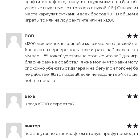
крафтить крафтить, точнуть с трудом шмот на 8, чтоб
упасть с двух тычек от того кто с пухой +16 :) Они же 
места караулят сутками и всех боссов 70+. В общем 
играть, то или на лоу рейтинге или на х1200
BOB
х1200 максимально кривой и максимально донский се
баланса на сервере ноль!!! все играют за 2класса - эт
мм все.....!!!! ножей урезали на столько что за 2 дня иг
блаф ниразу не сработал! я уже молчу что хавки могу
спокойно убежать от дагера и на бегу (при погоне) б
не работает!!!это пиздец!!. Если не задонить 5-7к то д
вобще нечего
Беха
Когда х1200 откроется?
виктор
всё запутанно стал крафтом вторую профу проходит