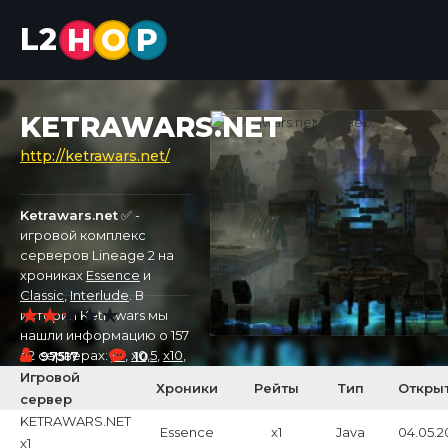
L2
H
O
P
KETRAWARS.NET
http://ketrawars.net/
Ketrawars.net
✅ -
игровой комплекс
серверов Lineage 2 на
хрониках
Essence
и
Classic
,
Interlude
. В
истории Ketrawars мы
нашли информацию о 157
л2 серверах:
x7
,
x0,5
,
x10
,
97517
10
x2
,
x3
,
x1
,
x1200
. Первый
Игровой
Хроники
Рейты
Тип
Откры
сервер был открыт
сервер
15.08.2014, а самый новый
KETRAWARS.NET
Essence
x1
Java
04.05.2
откроется 04.05.2026 на
x1