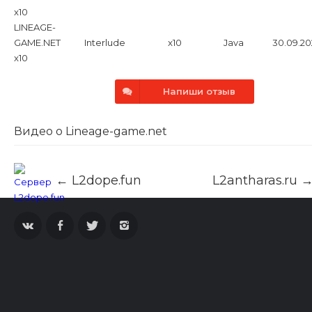
самый новый откроется
x10
01.11.2024 на хрониках
LINEAGE-
Interlude с рейтами x10.
GAME.NET
Interlude
x10
Java
30.09.20
x10
Напиши отзыв
Видео о Lineage-game.net
← L2dope.fun
L2antharas.ru 