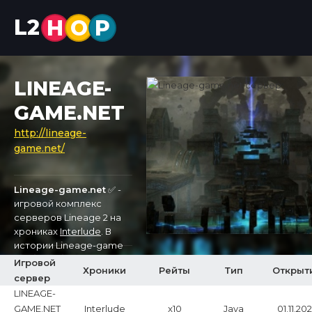
L2
H
O
P
LINEAGE-
GAME.NET
http://lineage-
game.net/
Lineage-game.net
✅ -
игровой комплекс
серверов Lineage 2 на
хрониках
Interlude
. В
истории Lineage-game
мы нашли информацию
Игровой
Хроники
Рейты
Тип
Открыт
о 2 л2 серверах:
x10
.
сервер
Первый сервер был
2383
0
LINEAGE-
открыт 30.09.2023, а
GAME.NET
Interlude
x10
Java
01.11.20