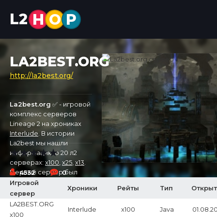
L2
H
O
P
LA2BEST.ORG
http://la2best.org/
La2best.org
✅ - игровой
комплекс серверов
Lineage 2 на хрониках
Interlude
. В истории
La2best мы нашли
информацию о 20 л2
серверах:
x100
,
x25
,
x13
.
Первый сервер был
4532
0
открыт 13.12.2023, а
Игровой
Хроники
Рейты
Тип
Откры
самый новый откроется
сервер
01.08.2026 на хрониках
LA2BEST.ORG
Interlude
x100
Java
01.08.2
Interlude с рейтами x100.
x100