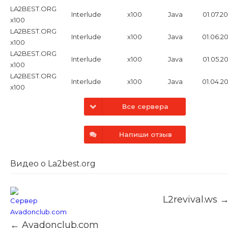
LA2BEST.ORG
Interlude
x100
Java
01.07.2
x100
LA2BEST.ORG
Interlude
x100
Java
01.06.2
x100
LA2BEST.ORG
Interlude
x100
Java
01.05.2
x100
LA2BEST.ORG
Interlude
x100
Java
01.04.2
x100
Все сервера
Напиши отзыв
Видео о La2best.org
L2revival.ws 
← Avadonclub.com