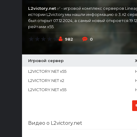
L2victory.net
✅ - игровой комплекс серверов Linea
истории L2victory мы нашли информацию о 3 л2 сер
был открыт 07.12.2024, а самый новый откроется 19.12
рейтами x55.
982
0
Игровой сервер
L2VICTORY.NET x55
L2VICTORY.NET x2
L2VICTORY.NET x55
Видео о L2victory.net