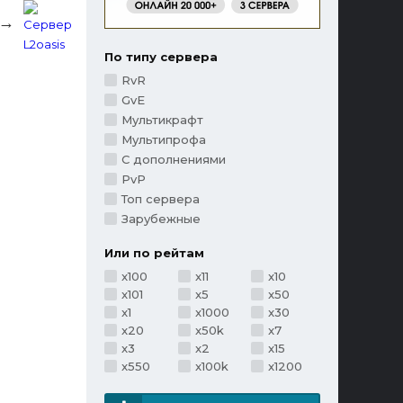
 →
По типу сервера
RvR
GvE
Мультикрафт
Мультипрофа
С дополнениями
PvP
Топ сервера
Зарубежные
Или по рейтам
x100
x11
x10
x101
x5
x50
x1
x1000
x30
x20
x50k
x7
x3
x2
x15
x550
x100k
x1200