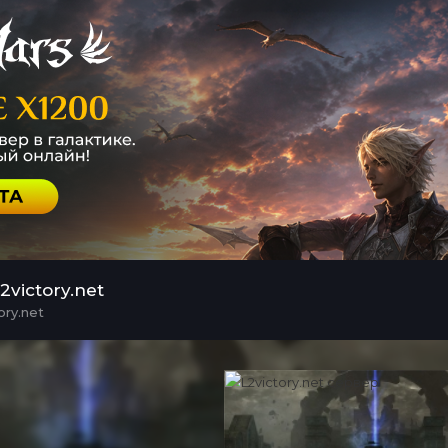
victory.net
ory.net