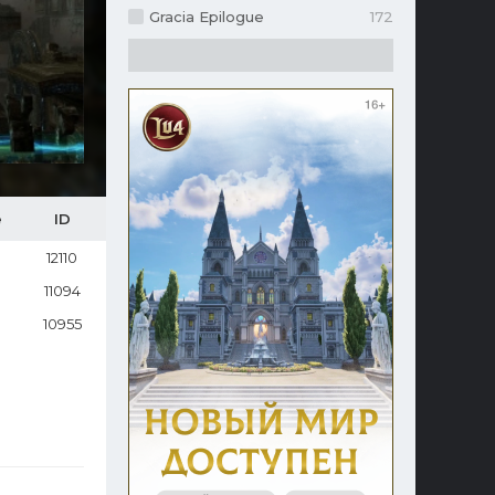
Gracia Epilogue
172
е
ID
12110
11094
10955