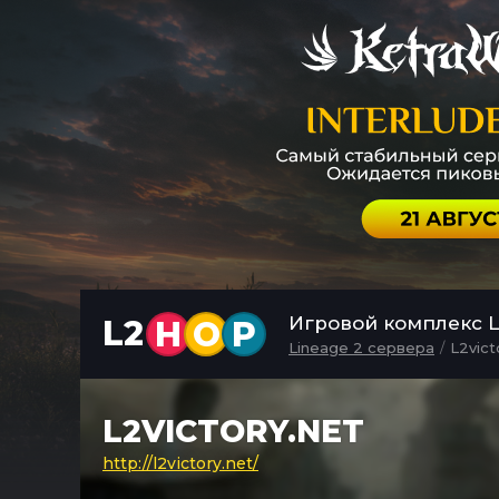
Игровой комплекс L2
L2
H
O
P
Lineage 2 сервера
L2vict
L2VICTORY.NET
http://l2victory.net/