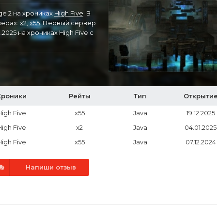
ge 2 на хрониках
High Five
. В
верах:
x2
,
x55
. Первый сервер
.2025 на хрониках High Five с
Хроники
Рейты
Тип
Открыти
High Five
x55
Java
19.12.2025
High Five
x2
Java
04.01.2025
High Five
x55
Java
07.12.2024
Напиши отзыв