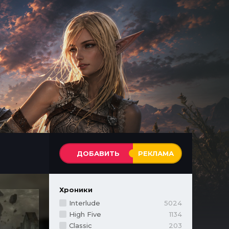
ДОБАВИТЬ
РЕКЛАМА
Хроники
Interlude
5024
High Five
1134
Classic
203