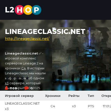
L2
H
O
P
LINEAGECLASSIC.NET
http://lineageclassic.net/
Lineageclassic.net
✅ -
игровой комплекс
серверов Lineage 2 на
хрониках
C4
. В истории
Lineageclassic мы нашли
информацию об одном
x3
сервере, который
был открыт 17.01.2025.
1168
0
Игровой сервер
Хроники
Рейты
Тип
Откр
LINEAGECLASSIC.NET
C4
x3
PTS
17.01
x3