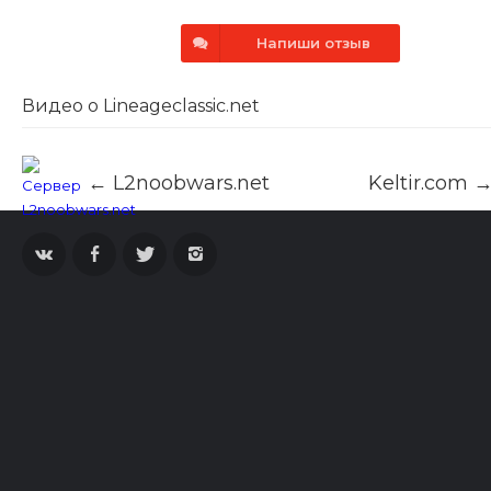
Напиши отзыв
Видео о Lineageclassic.net
← L2noobwars.net
Keltir.com 