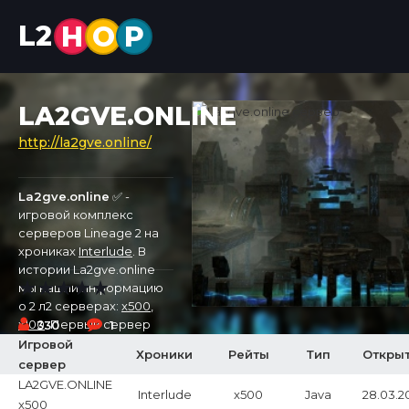
L2
H
O
P
LA2GVE.ONLINE
http://la2gve.online/
La2gve.online
✅ -
игровой комплекс
серверов Lineage 2 на
хрониках
Interlude
. В
истории La2gve.online
мы нашли информацию
о 2 л2 серверах:
x500
,
x100
. Первый сервер
330
1
был открыт 28.03.2026, а
Игровой
Хроники
Рейты
Тип
Откры
самый новый откроется
сервер
28.03.2026 на хрониках
LA2GVE.ONLINE
Interlude
x500
Java
28.03.2
Interlude с рейтами x500.
x500