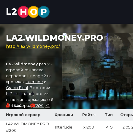
L2
H
O
P
LA2.WILDMONEY.PRO
http://la2.wildmoney.pro/
La2.wildmoney.pro
✅ -
игровой комплекс
серверов Lineage 2 на
хрониках
Interlude
и
Gracia Final
. В истории
La2.wildmoney.pro мы
нашли информацию о 6
л2 серверах:
x1200
,
x2
,
1644
0
x100000
,
x3
,
x1
. Первый
Игровой сервер
Хроники
Рейты
Тип
Откр
сервер был открыт
16.07.2025, а самый новый
LA2.WILDMONEY.PRO
Interlude
x1200
PTS
12.09.
откроется 12.09.2025 на
x1200