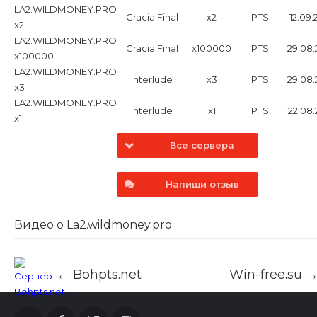
хрониках Interlude с
LA2.WILDMONEY.PRO
Gracia Final
x2
PTS
12.09.
рейтами x1200.
x2
LA2.WILDMONEY.PRO
Gracia Final
x100000
PTS
29.08.
x100000
LA2.WILDMONEY.PRO
Interlude
x3
PTS
29.08.
x3
LA2.WILDMONEY.PRO
Interlude
x1
PTS
22.08.
x1
Все сервера
Напиши отзыв
Видео о La2.wildmoney.pro
← Bohpts.net
Win-free.su 