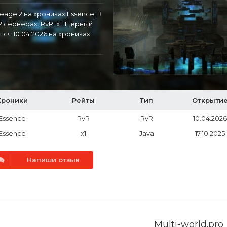
eage 2 на хрониках
Essence
. В
л2 серверах:
RvR
,
x1
. Первый
тся 10.04.2026 на хрониках
Хроники
Рейты
Тип
Открыти
Essence
RvR
RvR
10.04.2026
Essence
x1
Java
17.10.2025
Напиши отзыв
Multi-world.pro