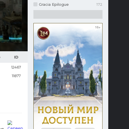
Gracia Epilogue
172
е
ID
12467
11877
 →