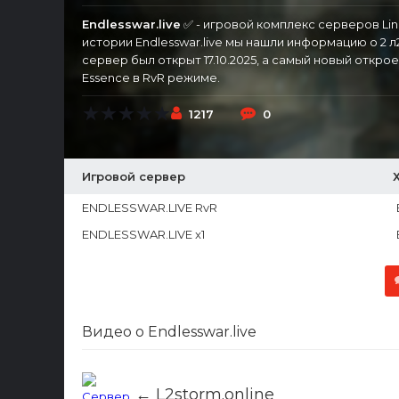
Endlesswar.live
✅ - игровой комплекс серверов Lin
истории Endlesswar.live мы нашли информацию о 2 
сервер был открыт 17.10.2025, а самый новый открое
Essence в RvR режиме.
1217
0
Игровой сервер
ENDLESSWAR.LIVE RvR
ENDLESSWAR.LIVE x1
Видео о Endlesswar.live
← L2storm.online