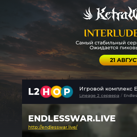
Игровой комплекс En
L2
H
O
P
Lineage 2 сервера
Endles
ENDLESSWAR.LIVE
http://endlesswar.live/