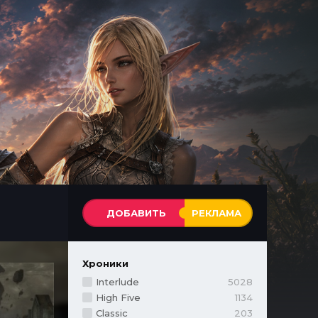
ДОБАВИТЬ
РЕКЛАМА
Хроники
Interlude
5028
High Five
1134
Classic
203