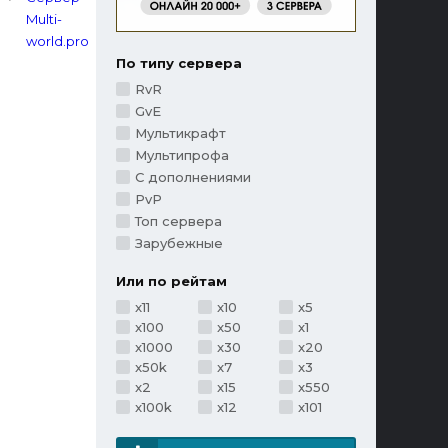
По типу сервера
RvR
GvE
Мультикрафт
Мультипрофа
С дополнениями
PvP
Топ сервера
Зарубежные
Или по рейтам
x11
x10
x5
x100
x50
x1
x1000
x30
x20
x50k
x7
x3
x2
x15
x550
x100k
x12
x101