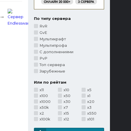
 →
По типу сервера
RvR
GvE
Мультикрафт
Мультипрофа
С дополнениями
PvP
Топ сервера
Зарубежные
Или по рейтам
x11
x10
x5
x100
x50
x1
x1000
x30
x20
x50k
x7
x3
x2
x15
x550
x100k
x12
x101