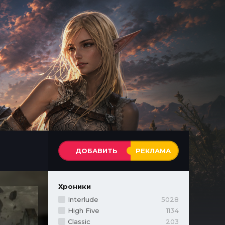
ДОБАВИТЬ
РЕКЛАМА
Хроники
Interlude
5028
High Five
1134
Classic
203