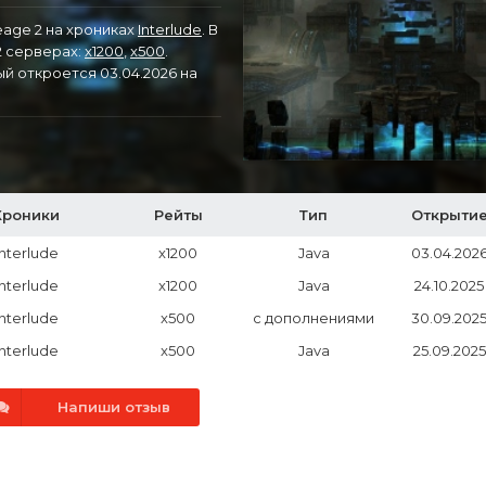
eage 2 на хрониках
Interlude
. В
2 серверах:
x1200
,
x500
.
ый откроется 03.04.2026 на
Хроники
Рейты
Тип
Открыти
Interlude
x1200
Java
03.04.202
Interlude
x1200
Java
24.10.2025
Interlude
x500
с дополнениями
30.09.202
Interlude
x500
Java
25.09.2025
Напиши отзыв