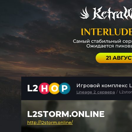
Игровой комплекс L
L2
H
O
P
Lineage 2 сервера
L2stor
L2STORM.ONLINE
http://l2storm.online/