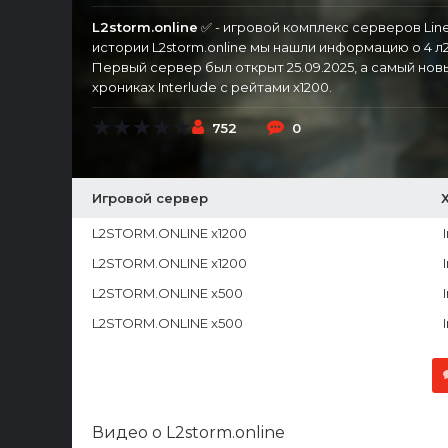
L2storm.online
✅ - игровой комплекс серверов Lin
истории L2storm.online мы нашли информацию о 4 л
Первый сервер был открыт 25.09.2025, а самый нов
хрониках Interlude с рейтами x1200.
752
0
Игровой сервер
L2STORM.ONLINE x1200
L2STORM.ONLINE x1200
L2STORM.ONLINE x500
L2STORM.ONLINE x500
Видео о L2storm.online