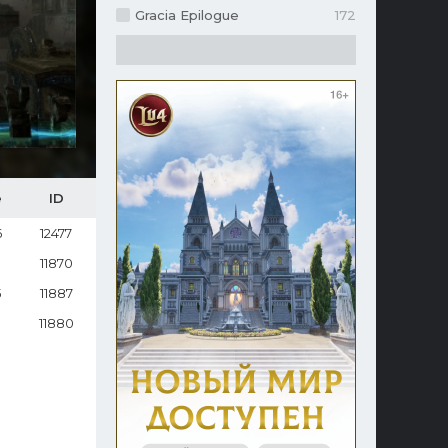
Gracia Epilogue
172
е
ID
6
12477
11870
5
11887
11880