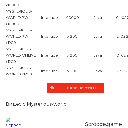
x10000
MYSTERIOUS-
WORLD.PW
Interlude
x10000
Java
04.05.
x10000
MYSTERIOUS-
WORLD.PW
Interlude
x1200
Java
21.03.
x1200
MYSTERIOUS-
WORLD.ONLINE
Interlude
x1200
Java
01.02.
x1200
MYSTERIOUS-
Interlude
x1200
Java
23.11.
WORLD x1200
Напиши отзыв
Видео о Mysterious-world
Scrooge.game 