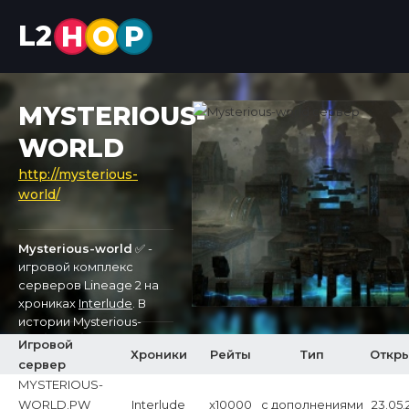
L2
H
O
P
MYSTERIOUS-
WORLD
http://mysterious-
world/
Mysterious-world
✅ -
игровой комплекс
серверов Lineage 2 на
хрониках
Interlude
. В
истории Mysterious-
world мы нашли
Игровой
Хроники
Рейты
Тип
Откр
информацию об одном
сервер
x1200
сервере, который
758
0
MYSTERIOUS-
был открыт 23.11.2024.
WORLD.PW
Interlude
x10000
с дополнениями
23.05.