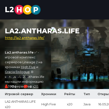
L2
H
O
P
LA2.ANTHARAS.LIFE
http://la2.antharas.life/
La2.antharas.life
✅ -
игровой комплекс
серверов Lineage 2 на
хрониках
High Five
и
Gracia Epilogue
. В
истории La2.antharas.life
мы нашли информацию
о 3 л2 серверах:
x20
,
770
0
x5000
,
x25
. Первый
Игровой сервер
Хроники
Рейты
Тип
Откры
сервер был открыт
31.01.2026, а самый новый
LA2.ANTHARAS.LIFE
High Five
x20
Java
16.05.
откроется 16.05.2026 на
x20