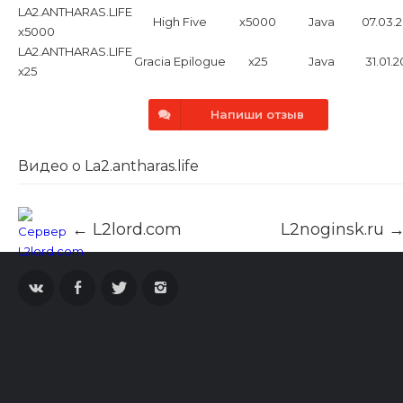
хрониках High Five с
LA2.ANTHARAS.LIFE
High Five
x5000
Java
07.03.
рейтами x20.
x5000
LA2.ANTHARAS.LIFE
Gracia Epilogue
x25
Java
31.01.
x25
Напиши отзыв
Видео о La2.antharas.life
← L2lord.com
L2noginsk.ru 