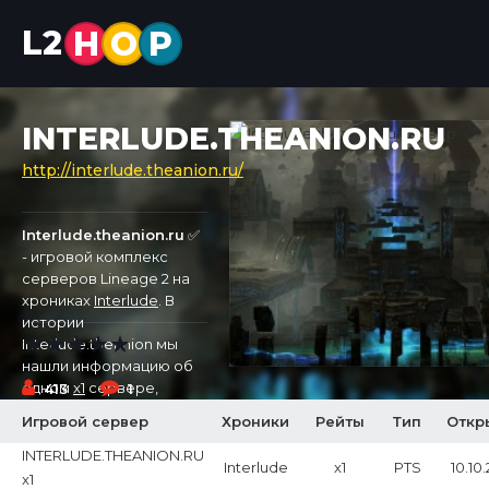
L2
H
O
P
INTERLUDE.THEANION.RU
http://interlude.theanion.ru/
Interlude.theanion.ru
✅
- игровой комплекс
серверов Lineage 2 на
хрониках
Interlude
. В
истории
Interlude.theanion мы
нашли информацию об
одном
x1
сервере,
413
1
который был открыт
Игровой сервер
Хроники
Рейты
Тип
Откр
10.10.2025.
INTERLUDE.THEANION.RU
Interlude
x1
PTS
10.10
x1