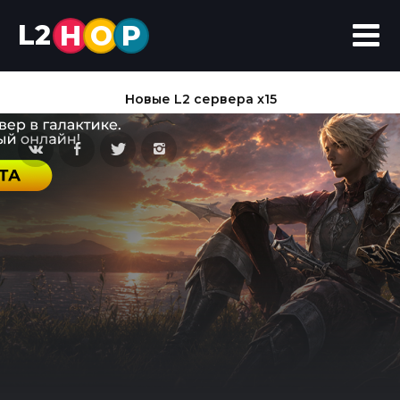
L2
H
O
P
Новые L2 сервера x15