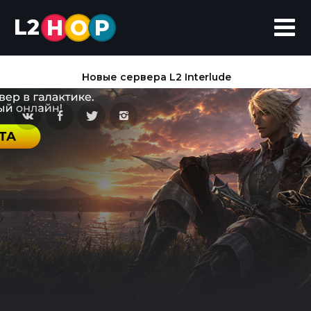
L2
H
O
P
Новые сервера L2 Interlude